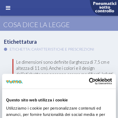
COSA DICE LA LEGGE
Etichettatura
ETICHETTA: CARATTERISTICHE E PRESCREZIONI
Le dimensioni sono definite (larghezza di 7,5 cm e
altezza di 11 cm). Anche i colori e il design
dell'etichetta non possono essere modificati. Infatti,
i fornitori di pneumatici non hanno la libertà di
decidere in merito alla dimensione dell'etichetta.
I Fornitori di pneumatici hanno anche dei limiti allo
Questo sito web utilizza i cookie
spazio a disposizione per le informazioni relative al
proprio marchio (nome commerciale, tipologia e
Utilizziamo i cookie per personalizzare contenuti ed
dimensione del pneumatico, indice di carico, codice
annunci, per fornire funzionalità dei social media e per