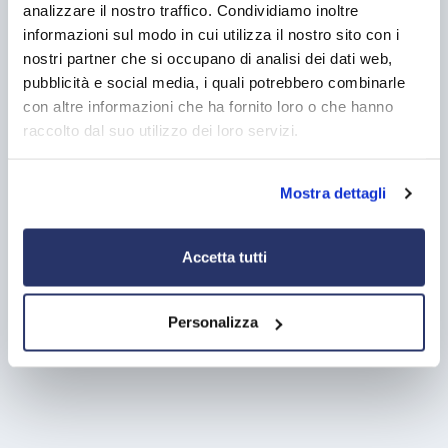
di velocità e altre specifiche tecniche). La superficie
analizzare il nostro traffico. Condividiamo inoltre
totale della etichetta non può superare i 250 cm2 e
informazioni sul modo in cui utilizza il nostro sito con i
l'adesivo non può essere più lungo di 22 cm.
nostri partner che si occupano di analisi dei dati web,
I rivenditori potranno vendere ancora, dopo il 1
pubblicità e social media, i quali potrebbero combinarle
novembre 2012, i pneumatici in stock senza le
con altre informazioni che ha fornito loro o che hanno
informazioni riportate in etichetta purché prodotti
raccolto dal suo utilizzo dei loro servizi.
prima del 1° luglio 2012 (Data di Produzione 2712;
dove 27 è la ventisettesima settimana e 12 è l'anno
Mostra dettagli
2012).
Accetta tutti
Personalizza